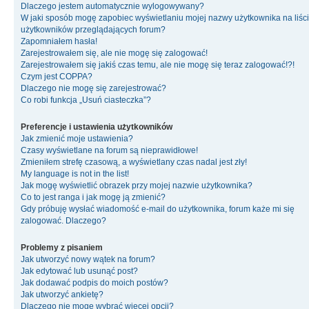
Dlaczego jestem automatycznie wylogowywany?
W jaki sposób mogę zapobiec wyświetlaniu mojej nazwy użytkownika na liśc
użytkowników przeglądających forum?
Zapomniałem hasła!
Zarejestrowałem się, ale nie mogę się zalogować!
Zarejestrowałem się jakiś czas temu, ale nie mogę się teraz zalogować!?!
Czym jest COPPA?
Dlaczego nie mogę się zarejestrować?
Co robi funkcja „Usuń ciasteczka”?
Preferencje i ustawienia użytkowników
Jak zmienić moje ustawienia?
Czasy wyświetlane na forum są nieprawidłowe!
Zmieniłem strefę czasową, a wyświetlany czas nadal jest zły!
My language is not in the list!
Jak mogę wyświetlić obrazek przy mojej nazwie użytkownika?
Co to jest ranga i jak mogę ją zmienić?
Gdy próbuję wysłać wiadomość e-mail do użytkownika, forum każe mi się
zalogować. Dlaczego?
Problemy z pisaniem
Jak utworzyć nowy wątek na forum?
Jak edytować lub usunąć post?
Jak dodawać podpis do moich postów?
Jak utworzyć ankietę?
Dlaczego nie mogę wybrać więcej opcji?