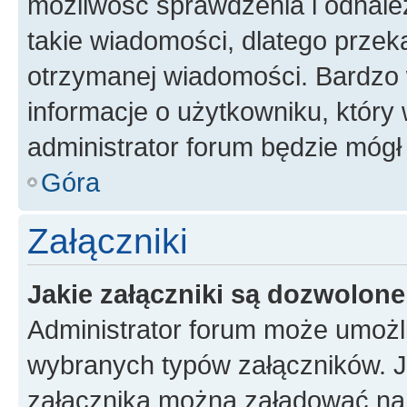
możliwość sprawdzenia i odnalez
takie wiadomości, dlatego przek
otrzymanej wiadomości. Bardzo 
informacje o użytkowniku, któr
administrator forum będzie mógł
Góra
Załączniki
Jakie załączniki są dozwolon
Administrator forum może umożl
wybranych typów załączników. Je
załącznika można załadować na f