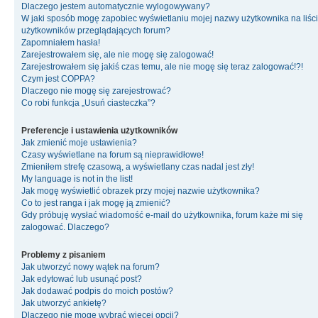
Dlaczego jestem automatycznie wylogowywany?
W jaki sposób mogę zapobiec wyświetlaniu mojej nazwy użytkownika na liśc
użytkowników przeglądających forum?
Zapomniałem hasła!
Zarejestrowałem się, ale nie mogę się zalogować!
Zarejestrowałem się jakiś czas temu, ale nie mogę się teraz zalogować!?!
Czym jest COPPA?
Dlaczego nie mogę się zarejestrować?
Co robi funkcja „Usuń ciasteczka”?
Preferencje i ustawienia użytkowników
Jak zmienić moje ustawienia?
Czasy wyświetlane na forum są nieprawidłowe!
Zmieniłem strefę czasową, a wyświetlany czas nadal jest zły!
My language is not in the list!
Jak mogę wyświetlić obrazek przy mojej nazwie użytkownika?
Co to jest ranga i jak mogę ją zmienić?
Gdy próbuję wysłać wiadomość e-mail do użytkownika, forum każe mi się
zalogować. Dlaczego?
Problemy z pisaniem
Jak utworzyć nowy wątek na forum?
Jak edytować lub usunąć post?
Jak dodawać podpis do moich postów?
Jak utworzyć ankietę?
Dlaczego nie mogę wybrać więcej opcji?