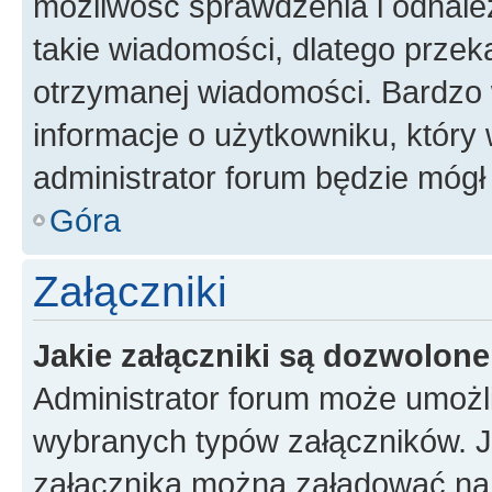
możliwość sprawdzenia i odnalez
takie wiadomości, dlatego przek
otrzymanej wiadomości. Bardzo 
informacje o użytkowniku, któr
administrator forum będzie mógł
Góra
Załączniki
Jakie załączniki są dozwolon
Administrator forum może umożl
wybranych typów załączników. Je
załącznika można załadować na f