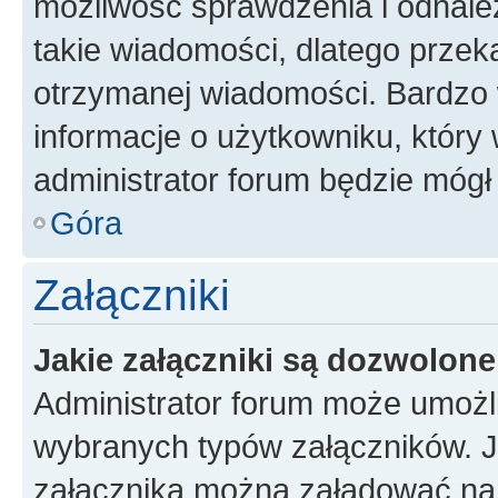
możliwość sprawdzenia i odnalez
takie wiadomości, dlatego przek
otrzymanej wiadomości. Bardzo 
informacje o użytkowniku, któr
administrator forum będzie mógł
Góra
Załączniki
Jakie załączniki są dozwolon
Administrator forum może umożl
wybranych typów załączników. Je
załącznika można załadować na f