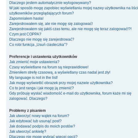
Dlaczego jestem automatycznie wylogowywany?
W jaki sposób mogę zapobiec wyświetlaniu mojej nazwy użytkownika na liśc
użytkowników przeglądających forum?
Zapomniałem hasła!
Zarejestrowałem się, ale nie mogę się zalogować!
Zarejestrowałem się jakiś czas temu, ale nie mogę się teraz zalogować!?!
Czym jest COPPA?
Dlaczego nie mogę się zarejestrować?
Co robi funkcja „Usuń ciasteczka”?
Preferencje i ustawienia użytkowników
Jak zmienić moje ustawienia?
Czasy wyświetlane na forum są nieprawidłowe!
Zmieniłem strefę czasową, a wyświetlany czas nadal jest zły!
My language is not in the list!
Jak mogę wyświetlić obrazek przy mojej nazwie użytkownika?
Co to jest ranga i jak mogę ją zmienić?
Gdy próbuję wysłać wiadomość e-mail do użytkownika, forum każe mi się
zalogować. Dlaczego?
Problemy z pisaniem
Jak utworzyć nowy wątek na forum?
Jak edytować lub usunąć post?
Jak dodawać podpis do moich postów?
Jak utworzyć ankietę?
Dlaczego nie mogę wybrać więcej opcji?